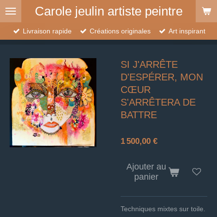
Carole jeulin artiste peintre
Passer
au
contenu
Livraison rapide
Créations originales
Art inspirant
principal
SI J'ARRÊTE
D'ESPÉRER, MON
CŒUR
S'ARRÊTERA DE
BATTRE
1 500,00 €
Ajouter au
panier
Techniques mixtes sur toile.