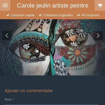
Carole jeulin artiste peintre
Passer
au
contenu
Livraison rapide
Créations originales
Art inspirant
principal
Ajouter un commentaire
Nom *