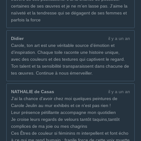
certaines de ses œuvres et je ne m’en lasse pas. J’aime la
naïveté et la tendresse qui se dégagent de ses femmes et
parfois la force
Didier
il y a un an
Carole, ton art est une véritable source d’émotion et
d’inspiration. Chaque toile raconte une histoire unique,
avec des couleurs et des textures qui captivent le regard.
Ton talent et ta sensibilité transparaissent dans chacune de
tes œuvres. Continue à nous émerveiller.
NATHALIE de Casas
il y a un an
J'ai la chance d'avoir chez moi quelques peintures de
Carole Jeulin au mur exhibés et ce n'est pas rien !
Leur présence pétillante accompagne mon quotidien
Je croise leurs regards de velours tantôt taquins,tantôt
complices de ma joie ou mes chagrins
Ces Êtres de couleur si féminins m interpellent et font écho
à ce qui me rend humain : fragile force de cette voix muette