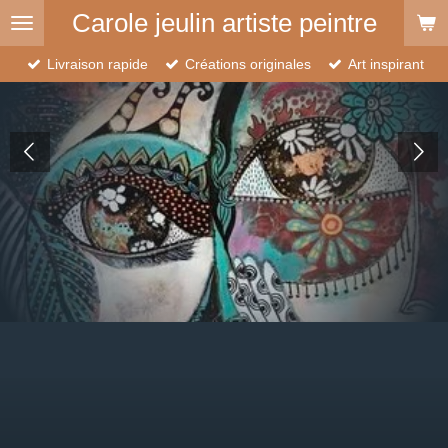
Carole jeulin artiste peintre
Passer
au
contenu
Livraison rapide
Créations originales
Art inspirant
principal