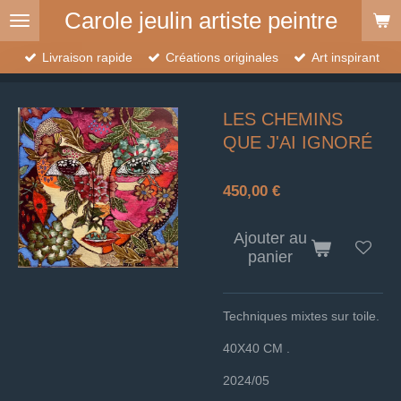
Carole jeulin artiste peintre
Passer
au
contenu
Livraison rapide
Créations originales
Art inspirant
principal
LES CHEMINS
QUE J'AI IGNORÉ
450,00 €
Ajouter au
panier
Techniques mixtes sur toile.
40X40 CM .
2024/05