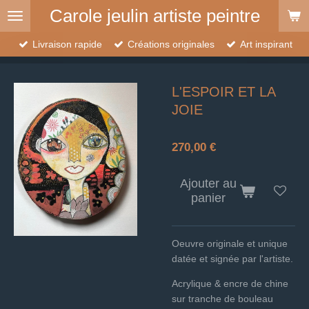
Carole jeulin artiste peintre
Passer
au
contenu
Livraison rapide
Créations originales
Art inspirant
principal
L'ESPOIR ET LA
JOIE
270,00 €
Ajouter au
panier
Oeuvre originale et unique
datée et signée par l'artiste.
Acrylique & encre de chine
sur tranche de bouleau