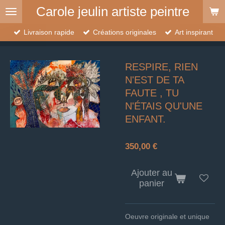
Carole jeulin artiste peintre
Passer
au
contenu
Livraison rapide
Créations originales
Art inspirant
principal
RESPIRE, RIEN
N'EST DE TA
FAUTE , TU
N'ÉTAIS QU'UNE
ENFANT.
350,00 €
Ajouter au
panier
Oeuvre originale et unique