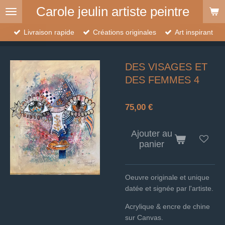
Carole jeulin artiste peintre
Passer
au
contenu
Livraison rapide
Créations originales
Art inspirant
principal
DES VISAGES ET
DES FEMMES 4
75,00 €
Ajouter au
panier
Oeuvre originale et unique
datée et signée par l'artiste.
Acrylique & encre de chine
sur Canvas.