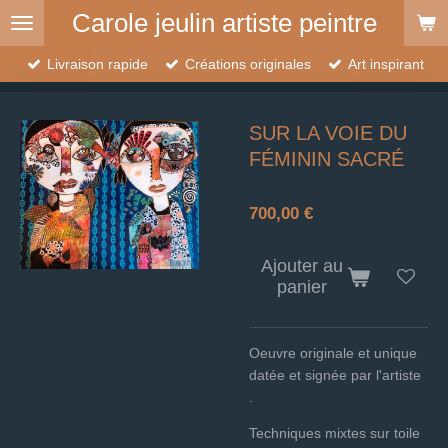
Carole jeulin artiste peintre
Passer
au
contenu
Livraison rapide
Créations originales
Art inspirant
principal
SUR LA VOIE DU
FÉMININ SACRÉ
700,00 €
Ajouter au
panier
Oeuvre originale et unique
datée et signée par l'artiste
.
Techniques mixtes sur toile