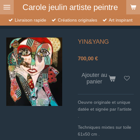
Carole jeulin artiste peintre
Passer
au
contenu
Livraison rapide
Créations originales
Art inspirant
principal
YIN&YANG
700,00 €
Ajouter au
panier
Oeuvre originale et unique
datée et signée par l'artiste
.
Techniques mixtes sur toile
61x50 cm .