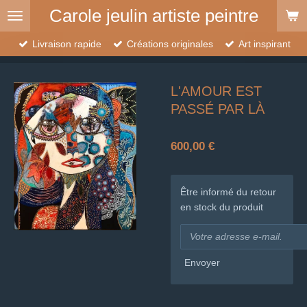
Carole jeulin artiste peintre
Passer
au
contenu
Livraison rapide
Créations originales
Art inspirant
principal
L'AMOUR EST
PASSÉ PAR LÀ
600,00 €
Être informé du retour
en stock du produit
Envoyer