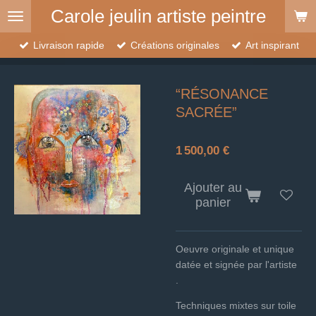
Carole jeulin artiste peintre
Passer
au
contenu
Livraison rapide
Créations originales
Art inspirant
principal
“RÉSONANCE
SACRÉE”
1 500,00 €
Ajouter au
panier
Oeuvre originale et unique
datée et signée par l'artiste
.
Techniques mixtes sur toile