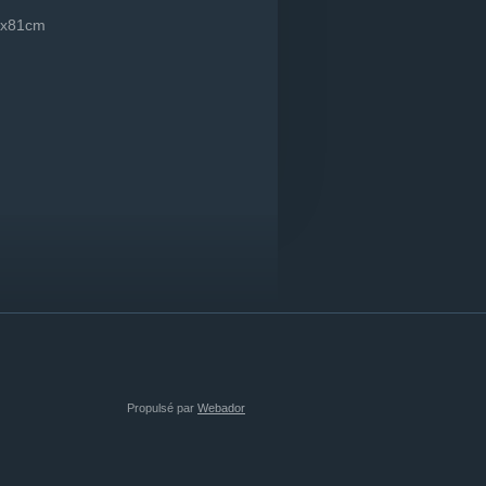
00x81cm
Propulsé par
Webador